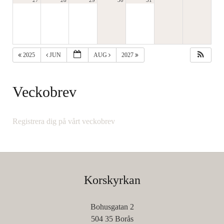
27
28
29
30
31
2025
JUN
AUG
2027
Veckobrev
Registrera dig på vårt veckobrev
Korskyrkan
Bohusgatan 2
504 35 Borås